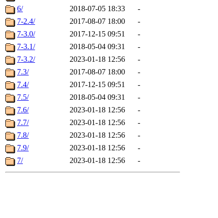
6/
2018-07-05 18:33
-
7-2.4/
2017-08-07 18:00
-
7-3.0/
2017-12-15 09:51
-
7-3.1/
2018-05-04 09:31
-
7-3.2/
2023-01-18 12:56
-
7.3/
2017-08-07 18:00
-
7.4/
2017-12-15 09:51
-
7.5/
2018-05-04 09:31
-
7.6/
2023-01-18 12:56
-
7.7/
2023-01-18 12:56
-
7.8/
2023-01-18 12:56
-
7.9/
2023-01-18 12:56
-
7/
2023-01-18 12:56
-