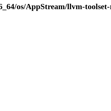
86_64/os/AppStream/llvm-toolset-