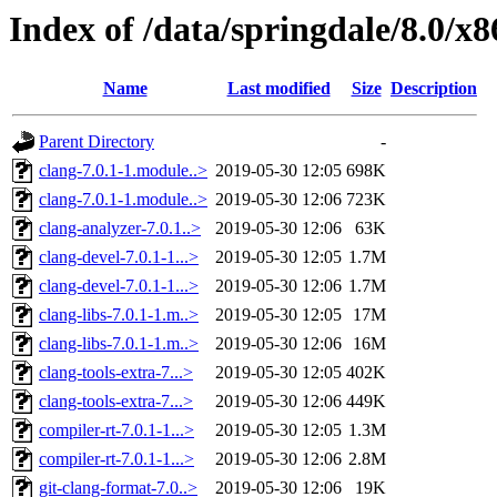
Index of /data/springdale/8.0/x
Name
Last modified
Size
Description
Parent Directory
-
clang-7.0.1-1.module..>
2019-05-30 12:05
698K
clang-7.0.1-1.module..>
2019-05-30 12:06
723K
clang-analyzer-7.0.1..>
2019-05-30 12:06
63K
clang-devel-7.0.1-1...>
2019-05-30 12:05
1.7M
clang-devel-7.0.1-1...>
2019-05-30 12:06
1.7M
clang-libs-7.0.1-1.m..>
2019-05-30 12:05
17M
clang-libs-7.0.1-1.m..>
2019-05-30 12:06
16M
clang-tools-extra-7...>
2019-05-30 12:05
402K
clang-tools-extra-7...>
2019-05-30 12:06
449K
compiler-rt-7.0.1-1...>
2019-05-30 12:05
1.3M
compiler-rt-7.0.1-1...>
2019-05-30 12:06
2.8M
git-clang-format-7.0..>
2019-05-30 12:06
19K