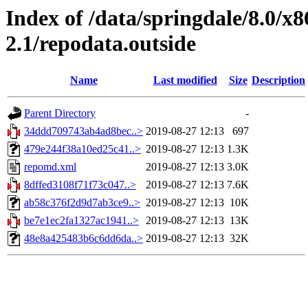
Index of /data/springdale/8.0/
2.1/repodata.outside
Name
Last modified
Size
Description
Parent Directory
-
34ddd709743ab4ad8bec..>
2019-08-27 12:13
697
479e244f38a10ed25c41..>
2019-08-27 12:13
1.3K
repomd.xml
2019-08-27 12:13
3.0K
8dffed3108f71f73c047..>
2019-08-27 12:13
7.6K
ab58c376f2d9d7ab3ce9..>
2019-08-27 12:13
10K
be7e1ec2fa1327ac1941..>
2019-08-27 12:13
13K
48e8a425483b6c6dd6da..>
2019-08-27 12:13
32K